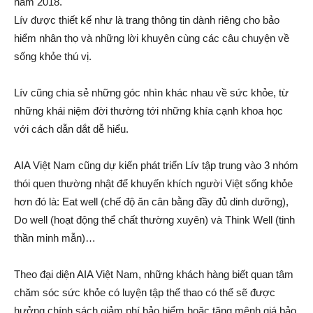
năm 2018.
Lív được thiết kế như là trang thông tin dành riêng cho bảo
hiểm nhân thọ và những lời khuyên cùng các câu chuyện về
sống khỏe thú vị.
Lív cũng chia sẻ những góc nhìn khác nhau về sức khỏe, từ
những khái niệm đời thường tới những khía cạnh khoa học
với cách dẫn dắt dễ hiểu.
AIA Việt Nam cũng dự kiến phát triển Lív tập trung vào 3 nhóm
thói quen thường nhật để khuyến khích người Việt sống khỏe
hơn đó là: Eat well (chế độ ăn cân bằng đầy đủ dinh dưỡng),
Do well (hoạt động thể chất thường xuyên) và Think Well (tinh
thần minh mẫn)…
Theo đại diện AIA Việt Nam, những khách hàng biết quan tâm
chăm sóc sức khỏe có luyện tập thể thao có thể sẽ được
hưởng chính sách giảm phí bảo hiểm hoặc tăng mệnh giá bảo