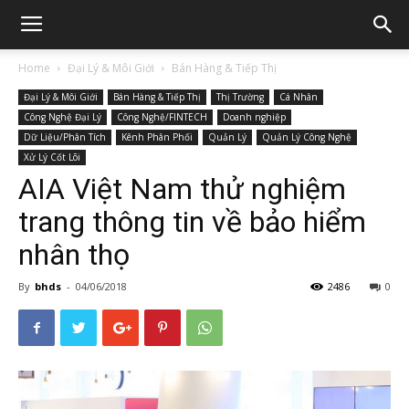
Home
Đại Lý & Môi Giới
Bán Hàng & Tiếp Thị
Đại Lý & Môi Giới
Bán Hàng & Tiếp Thị
Thị Trường
Cá Nhân
Công Nghệ Đại Lý
Công Nghệ/FINTECH
Doanh nghiệp
Dữ Liệu/Phân Tích
Kênh Phân Phối
Quản Lý
Quản Lý Công Nghệ
Xử Lý Cốt Lõi
AIA Việt Nam thử nghiệm
trang thông tin về bảo hiểm
nhân thọ
By
bhds
-
04/06/2018
2486
0