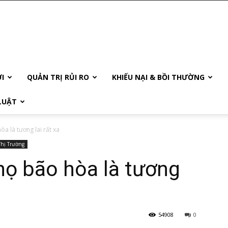
ỚI
QUẢN TRỊ RỦI RO
KHIẾU NẠI & BỒI THƯỜNG
LUẬT
a là tương lai rất xa
Thị Trường
họ bão hòa là tương
54908
0