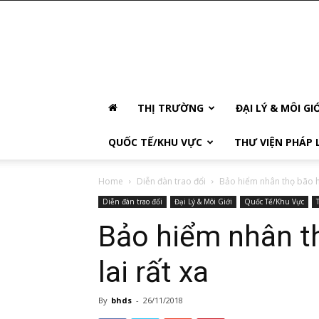
THỊ TRƯỜNG
ĐẠI LÝ & MÔI GI
QUỐC TẾ/KHU VỰC
THƯ VIỆN PHÁP 
Home
Diễn đàn trao đổi
Bảo hiểm nhân thọ bão hò
Diễn đàn trao đổi
Đại Lý & Môi Giới
Quốc Tế/Khu Vực
Bảo hiểm nhân t
lai rất xa
By
bhds
-
26/11/2018