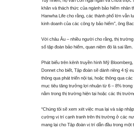
Tuy nhiên, họ vẫn còn ngại ngần và chưa thực 
khăn và thách thức của ngành bảo hiểm nhân th
Hanwha Life cho rằng, các thành phố lớn vẫn lu
kinh doanh của các công ty bảo hiểm”, ông Ba
Với châu Âu – nhiều người cho rằng, thị trườn
số tập đoàn bảo hiểm, quan niệm đó là sai lầm.
Phát biểu trên kênh truyền hình Mỹ Bloomberg,
Donnet cho biết, Tập đoàn sẽ dành riêng 4 tỷ e
thông qua phát triển nội tại, hoặc thông qua c
mục tiêu tăng trưởng lợi nhuận từ 6 – 8% trong 
nằm trong thị trường hiện tại hoặc các thị trườ
“Chúng tôi sẽ xem xét việc mua lại và sáp nhập
cường vị trí cạnh tranh trên thị trường ở các 
mang lại cho Tập đoàn vị trí dẫn đầu trong một 