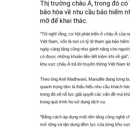
Thị trường châu Á, trong đó có
bão hòa về nhu cầu bảo hiểm nh
mỡ để khai thác.
“Tôi nghĩ rằng, cơ hội phát triển ở châu Á của n
Việt Nam, vốn là nơi có tỷ lệ tham gia bảo hiểm
ngày càng tăng cũng như gánh nặng cho người t
có được những khoản tiền tiết kiệm khi về già”
khu vực châu Á trả lời truyền thông Việt Nam 
Theo ông Anil Wadhwani, Manulife đang từng bư
quanh trọng tâm là thấu hiểu nhu cầu khách hàn
trong đó sẽ nỗ lực giải quyết các vấn đề mà k
trong quá trình họ sử dụng dịch vụ.
“Bằng cách áp dụng một nền tảng công nghệ chun
mở rộng và tận dụng tiềm lực của từng khu vực