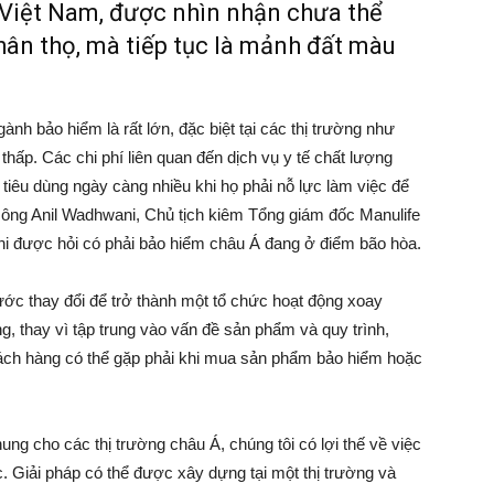
 Việt Nam, được nhìn nhận chưa thể
ân thọ, mà tiếp tục là mảnh đất màu
gành bảo hiểm là rất lớn, đặc biệt tại các thị trường như
 thấp. Các chi phí liên quan đến dịch vụ y tế chất lượng
iêu dùng ngày càng nhiều khi họ phải nỗ lực làm việc để
, ông Anil Wadhwani, Chủ tịch kiêm Tổng giám đốc Manulife
khi được hỏi có phải bảo hiểm châu Á đang ở điểm bão hòa.
ớc thay đổi để trở thành một tổ chức hoạt động xoay
g, thay vì tập trung vào vấn đề sản phẩm và quy trình,
hách hàng có thể gặp phải khi mua sản phẩm bảo hiểm hoặc
g cho các thị trường châu Á, chúng tôi có lợi thế về việc
. Giải pháp có thể được xây dựng tại một thị trường và