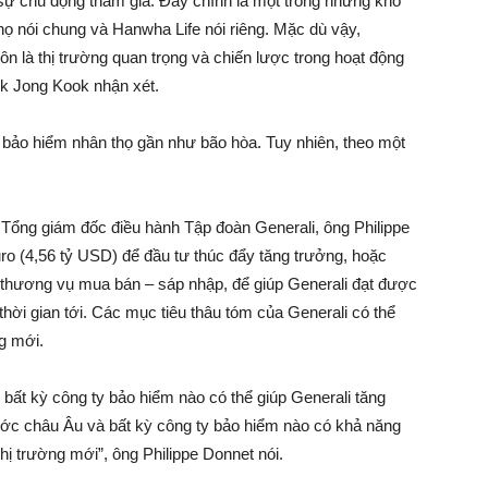
sự chủ động tham gia. Đây chính là một trong những khó
ọ nói chung và Hanwha Life nói riêng. Mặc dù vậy,
ôn là thị trường quan trọng và chiến lược trong hoạt động
ck Jong Kook nhận xét.
g bảo hiểm nhân thọ gần như bão hòa. Tuy nhiên, theo một
 Tổng giám đốc điều hành Tập đoàn Generali, ông Philippe
uro (4,56 tỷ USD) để đầu tư thúc đẩy tăng trưởng, hoặc
ác thương vụ mua bán – sáp nhập, để giúp Generali đạt được
thời gian tới. Các mục tiêu thâu tóm của Generali có thể
ng mới.
 bất kỳ công ty bảo hiểm nào có thể giúp Generali tăng
nước châu Âu và bất kỳ công ty bảo hiểm nào có khả năng
thị trường mới”, ông Philippe Donnet nói.