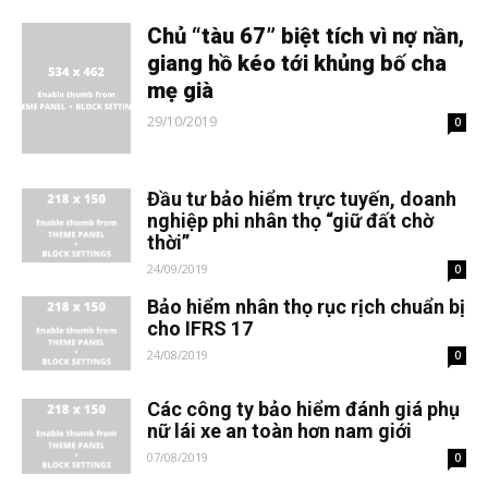
Chủ “tàu 67” biệt tích vì nợ nần,
giang hồ kéo tới khủng bố cha
mẹ già
29/10/2019
0
Đầu tư bảo hiểm trực tuyến, doanh
nghiệp phi nhân thọ “giữ đất chờ
thời”
24/09/2019
0
Bảo hiểm nhân thọ rục rịch chuẩn bị
cho IFRS 17
24/08/2019
0
Các công ty bảo hiểm đánh giá phụ
nữ lái xe an toàn hơn nam giới
07/08/2019
0