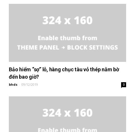
Bảo hiểm “sợ” lỗ, hàng chục tàu vỏ thép nằm bờ
đến bao giờ?
bhds
-
09/12/2019
0