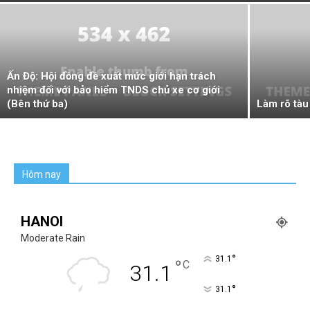
Ấn Độ: Hội đồng đề xuất mức giới hạn trách
nhiệm đối với bảo hiểm TNDS chủ xe cơ giới
(Bên thứ ba)
Làm rõ tà
Hôm nay
HANOI
Moderate Rain
°
31.1
°
C
31.1
°
31.1