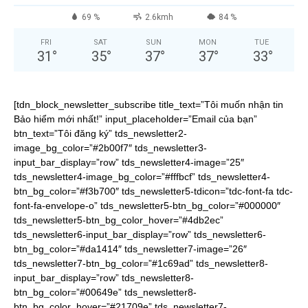
69 %
2.6kmh
84 %
FRI
SAT
SUN
MON
TUE
31
°
35
°
37
°
37
°
33
°
[tdn_block_newsletter_subscribe title_text=”Tôi muốn nhận tin
Bảo hiểm mới nhất!” input_placeholder=”Email của bạn”
btn_text=”Tôi đăng ký” tds_newsletter2-
image_bg_color=”#2b00f7″ tds_newsletter3-
input_bar_display=”row” tds_newsletter4-image=”25″
tds_newsletter4-image_bg_color=”#fffbcf” tds_newsletter4-
btn_bg_color=”#f3b700″ tds_newsletter5-tdicon=”tdc-font-fa tdc-
font-fa-envelope-o” tds_newsletter5-btn_bg_color=”#000000″
tds_newsletter5-btn_bg_color_hover=”#4db2ec”
tds_newsletter6-input_bar_display=”row” tds_newsletter6-
btn_bg_color=”#da1414″ tds_newsletter7-image=”26″
tds_newsletter7-btn_bg_color=”#1c69ad” tds_newsletter8-
input_bar_display=”row” tds_newsletter8-
btn_bg_color=”#00649e” tds_newsletter8-
btn_bg_color_hover=”#21709e” tds_newsletter7-