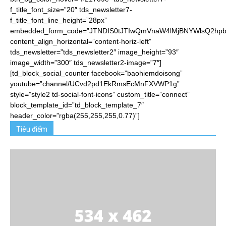
f_title_font_size=”20″ tds_newsletter7-
f_title_font_line_height=”28px”
embedded_form_code=”JTNDIS0tJTIwQmVnaW4lMjBNYWlsQ2hp
content_align_horizontal=”content-horiz-left”
tds_newsletter=”tds_newsletter2″ image_height=”93″
image_width=”300″ tds_newsletter2-image=”7″]
[td_block_social_counter facebook=”baohiemdoisong”
youtube=”channel/UCvd2pd1EkRmsEcMnFXVWP1g”
style=”style2 td-social-font-icons” custom_title=”connect”
block_template_id=”td_block_template_7″
header_color=”rgba(255,255,255,0.77)”]
Tiêu điểm