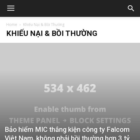
Home
Khiếu Nại & Bồi Thường
KHIẾU NẠI & BỒI THƯỜNG
Bảo hiểm MIC thắng kiện công ty Falcom
Việt Nam, không phải bồi thường hơn 3 tỷ