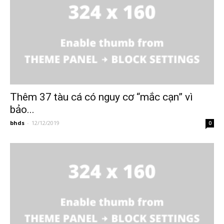
Thêm 37 tàu cá có nguy cơ “mắc cạn” vì
bảo...
bhds
-
12/12/2019
0