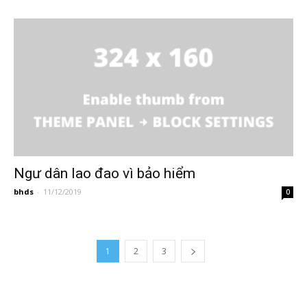
Ngư dân lao đao vì bảo hiểm
bhds
-
11/12/2019
0
1
2
3