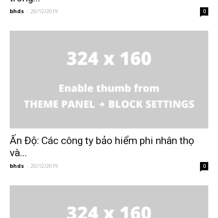
bhds
-
20/12/2019
0
Ấn Độ: Các công ty bảo hiểm phi nhân thọ
và...
bhds
-
20/12/2019
0