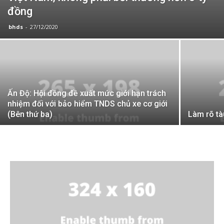
đồng
bhds
-
27/12/2020
Ấn Độ: Hội đồng đề xuất mức giới hạn trách
nhiệm đối với bảo hiểm TNDS chủ xe cơ giới
(Bên thứ ba)
Làm rõ tà