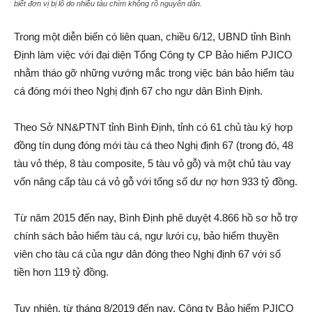
biết đơn vị bị lỗ do nhiều tàu chìm không rõ nguyên dân.
Trong một diễn biến có liên quan, chiều 6/12, UBND tỉnh Bình
Định làm việc với đại diện Tổng Công ty CP Bảo hiểm PJICO
nhằm tháo gỡ những vướng mắc trong việc bán bảo hiểm tàu
cá đóng mới theo Nghị định 67 cho ngư dân Bình Định.
Theo Sở NN&PTNT tỉnh Bình Định, tỉnh có 61 chủ tàu ký hợp
đồng tín dụng đóng mới tàu cá theo Nghị định 67 (trong đó, 48
tàu vỏ thép, 8 tàu composite, 5 tàu vỏ gỗ) và một chủ tàu vay
vốn nâng cấp tàu cá vỏ gỗ với tổng số dư nợ hơn 933 tỷ đồng.
Từ năm 2015 đến nay, Bình Định phê duyệt 4.866 hồ sơ hỗ trợ
chính sách bảo hiểm tàu cá, ngư lưới cụ, bảo hiểm thuyền
viên cho tàu cá của ngư dân đóng theo Nghị định 67 với số
tiền hơn 119 tỷ đồng.
Tuy nhiên, từ tháng 8/2019 đến nay, Công ty Bảo hiểm PJICO