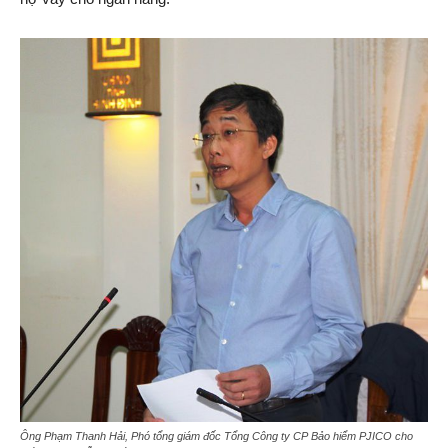
Ông Phạm Thanh Hải, Phó tổng giám đốc Tổng Công ty CP Bảo hiểm PJICO cho