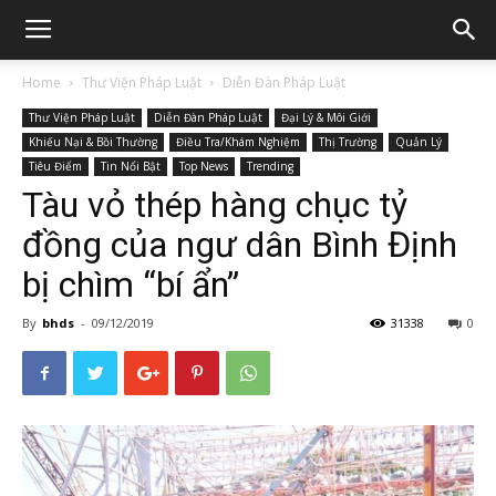
Home
Thư Viện Pháp Luật
Diễn Đàn Pháp Luật
Thư Viện Pháp Luật
Diễn Đàn Pháp Luật
Đại Lý & Môi Giới
Khiếu Nại & Bồi Thường
Điều Tra/Khám Nghiệm
Thị Trường
Quản Lý
Tiêu Điểm
Tin Nổi Bật
Top News
Trending
Tàu vỏ thép hàng chục tỷ
đồng của ngư dân Bình Định
bị chìm “bí ẩn”
By
bhds
-
09/12/2019
31338
0