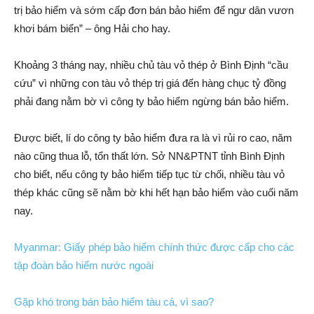
trị bảo hiểm và sớm cấp đơn bán bảo hiểm để ngư dân vươn
khơi bám biển” – ông Hải cho hay.
Khoảng 3 tháng nay, nhiều chủ tàu vỏ thép ở Bình Định “cầu
cứu” vì những con tàu vỏ thép trị giá đến hàng chục tỷ đồng
phải đang nằm bờ vì công ty bảo hiểm ngừng bán bảo hiểm.
Được biết, lí do công ty bảo hiểm đưa ra là vì rủi ro cao, năm
nào cũng thua lỗ, tổn thất lớn. Sở NN&PTNT tỉnh Bình Định
cho biết, nếu công ty bảo hiểm tiếp tục từ chối, nhiều tàu vỏ
thép khác cũng sẽ nằm bờ khi hết hạn bảo hiểm vào cuối năm
nay.
Myanmar: Giấy phép bảo hiểm chính thức được cấp cho các
tập đoàn bảo hiểm nước ngoài
Gặp khó trong bán bảo hiểm tàu cá, vì sao?