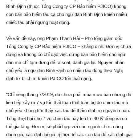
Bình Định (thuộc Tổng Công ty CP Bảo hiểm PJICO) không
còn bán bảo hiểm tàu cá cho ngư dân Bình Định khiến nhiều
chiếc tàu phải ngưng hoạt động.
Về vấn đề này, ông Phạm Thanh Hải – Phó tổng giám đốc
Tổng Công ty CP Bảo hiểm PJICO – khẳng định: Đơn vị chưa
dừng và không có chỉ đạo việc dừng bán bảo hiểm cho ngư
dân mà chỉ tạm dừng để rà soát, đánh giá lại. Nguyên nhân
chủ yếu là ngư dân Bình Định có nhiều tàu đóng theo Nghị
định 67 bị chìm khiến PJICO tổn thất nặng.
“Chỉ riêng tháng 7/2019, dù chưa phải mùa mưa bão nhưng đã
liên tiếp xảy ra 7 vụ tổn thất toàn thất toàn bộ do chìm tàu mà
chủ yếu không tìm thấy xác tàu để thẩm định rõ nguyên nhân.
Tổng thiệt hại cho 7 vụ chìm tàu này lên tới 40 tỷ đồng và có
thể gia tăng. Đơn vị sẽ phối hợp với các ngành chức năng
đánh giá, xác định lại giá trị thực tế các con tàu để xác định giá