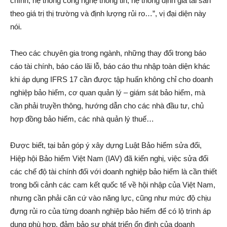
chính, hệ thống công nghệ thông tin, hệ thống định giá tài sản
theo giá trị thị trường và định lượng rủi ro…”, vị đại diện này
nói.
Theo các chuyên gia trong ngành, những thay đổi trong báo
cáo tài chính, báo cáo lãi lỗ, báo cáo thu nhập toàn diện khác
khi áp dụng IFRS 17 cần được tập huấn không chỉ cho doanh
nghiệp bảo hiểm, cơ quan quản lý – giám sát bảo hiểm, mà
cần phải truyền thông, hướng dẫn cho các nhà đầu tư, chủ
hợp đồng bảo hiểm, các nhà quản lý thuế…
Ðược biết, tại bản góp ý xây dựng Luật Bảo hiểm sửa đổi,
Hiệp hội Bảo hiểm Việt Nam (IAV) đã kiến nghị, việc sửa đổi
các chế độ tài chính đối với doanh nghiệp bảo hiểm là cần thiết
trong bối cảnh các cam kết quốc tế về hội nhập của Việt Nam,
nhưng cần phải căn cứ vào năng lực, cũng như mức độ chịu
đựng rủi ro của từng doanh nghiệp bảo hiểm để có lộ trình áp
dụng phù hợp, đảm bảo sự phát triển ổn định của doanh