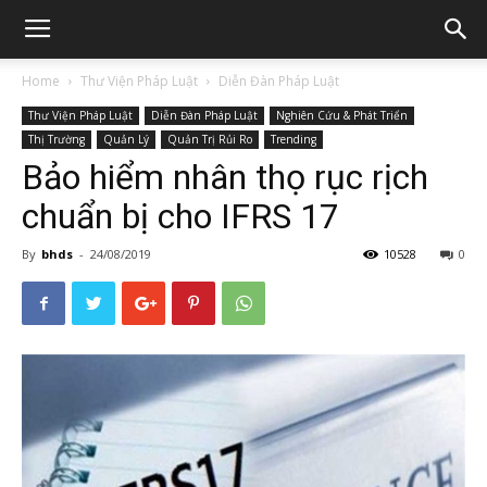
Home
Thư Viện Pháp Luật
Diễn Đàn Pháp Luật
Thư Viện Pháp Luật
Diễn Đàn Pháp Luật
Nghiên Cứu & Phát Triển
Thị Trường
Quản Lý
Quản Trị Rủi Ro
Trending
Bảo hiểm nhân thọ rục rịch
chuẩn bị cho IFRS 17
By
bhds
-
24/08/2019
10528
0