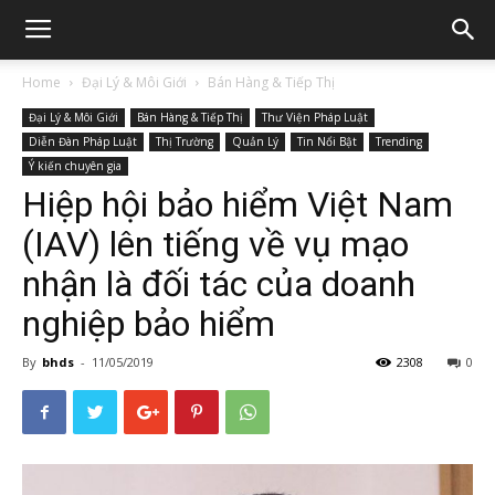
Home
Đại Lý & Môi Giới
Bán Hàng & Tiếp Thị
Đại Lý & Môi Giới
Bán Hàng & Tiếp Thị
Thư Viện Pháp Luật
Diễn Đàn Pháp Luật
Thị Trường
Quản Lý
Tin Nổi Bật
Trending
Ý kiến chuyên gia
Hiệp hội bảo hiểm Việt Nam
(IAV) lên tiếng về vụ mạo
nhận là đối tác của doanh
nghiệp bảo hiểm
By
bhds
-
11/05/2019
2308
0